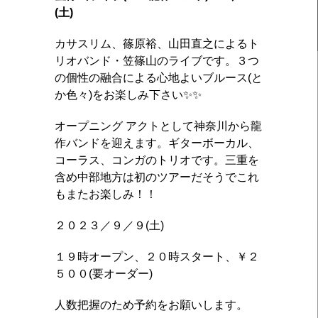
(土)
カサスリム、篠原裕、山田直之によるト
リオバンド・笠篠山のライブです。３つ
の個性の融合による心地よいブルース(と
か色々)をお楽しみ下さい✨✨
オープニング アクトとして神奈川から龍
作バンドを迎えます。ギターボーカル、
コーラス、コンガのトリオです。三重を
含め中部地方は初のツアーだそうでこれ
もまたお楽しみ！！
２０２３／９／９(土)
１９時オープン、２０時スタート、￥２
５００(要オーダー)
人数把握のため予約をお願いします。