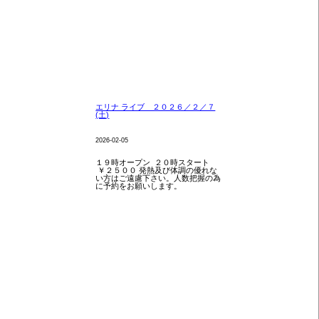
エリナ ライブ ２０２６／２／７
(土)
2026-02-05
１９時オープン ２０時スタート
￥２５００ 発熱及び体調の優れな
い方はご遠慮下さい。人数把握の為
に予約をお願いします。