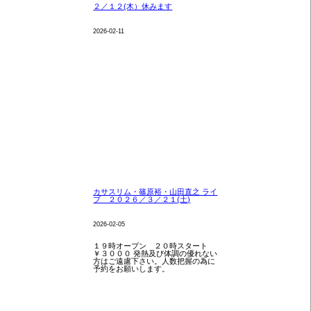
２／１２(木）休みます
2026-02-11
カサスリム・篠原裕・山田直之 ライ
ブ ２０２６／３／２１(土)
2026-02-05
１９時オープン ２０時スタート
￥３０００ 発熱及び体調の優れない
方はご遠慮下さい。人数把握の為に
予約をお願いします。