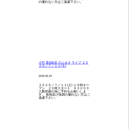
の優れない方はご遠慮下さい。
小竹 直&魚谷 のぶまさ ライブ ２０
２６／７／１１(土)
2026-06-29
２０２６／７／１１(土) １９時オー
プン ２０時スタート ￥３０００
人数把握の為に予約をお願いしま
す。 発熱及び体調の優れない方はご
遠慮下さい。