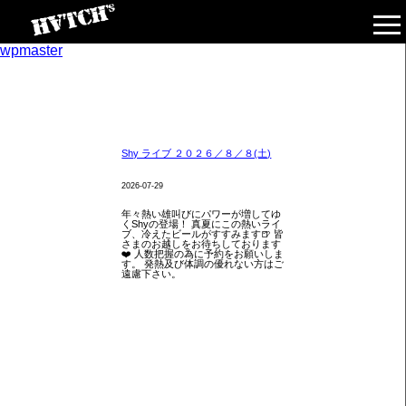
wpmaster
Shy ライブ ２０２６／８／８(土)
2026-07-29
年々熱い雄叫びにパワーが増してゆ
くShyの登場！ 真夏にこの熱いライ
ブ、冷えたビールがすすみます🍺 皆
さまのお越しをお待ちしております
❤️ 人数把握の為に予約をお願いしま
す。 発熱及び体調の優れない方はご
遠慮下さい。