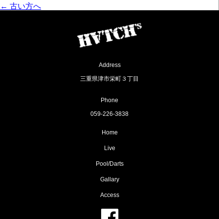
投
←
古い方へ
稿
ナ
ビ
ゲ
ー
シ
ョ
Address
ン
三重県津市栄町３丁目
Phone
059-226-3838
Home
Live
Pool/Darts
Gallary
Access