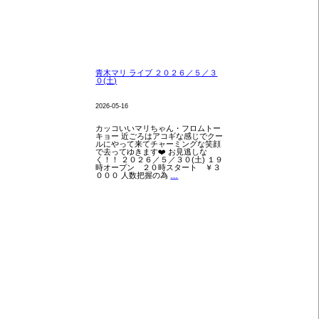
青木マリ ライブ ２０２６／５／３
０(土)
2026-05-16
カッコいいマリちゃん・フロムトー
キョー 近ごろはアコギな感じでクー
ルにやって来てチャーミングな笑顔
で去ってゆきます❤️ お見逃しな
く！！ ２０２６／５／３０(土) １９
時オープン ２０時スタート ￥３
青
０００ 人数把握の為
…
木
マ
リ
ラ
イ
ブ
２
０
２
６
／
５
／
３
０
(土)