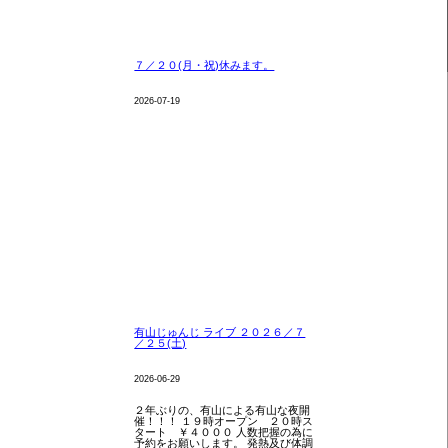
７／２０(月・祝)休みます。
2026-07-19
有山じゅんじ ライブ ２０２６／７
／２５(土)
2026-06-29
２年ぶりの、有山による有山な夜開
催！！！ １９時オープン ２０時ス
タート ￥４０００ 人数把握の為に
予約をお願いします。 発熱及び体調